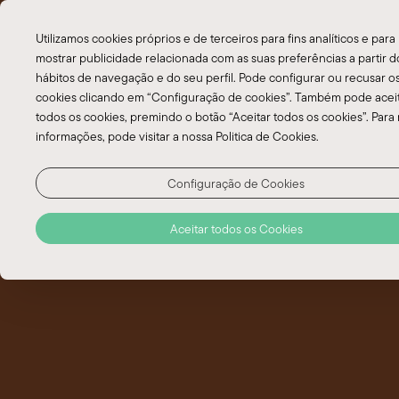
EN
Utilizamos cookies próprios e de terceiros para fins analíticos e para
PT
mostrar publicidade relacionada com as suas preferências a partir d
hábitos de navegação e do seu perfil. Pode configurar ou recusar o
cookies clicando em “Configuração de cookies”. Também pode acei
Alugar carro
todos os cookies, premindo o botão “Aceitar todos os cookies”. Para
informações, pode visitar a nossa Politica de Cookies.
Faial
A melhor maneira de visitar
Alugar um carro é
Configuração de Cookies
uma ótima opção. Devido à variedade de lugares para
visitar e às distâncias entre eles, alugar um carro pode
Aceitar todos os Cookies
ser a solução ideal para quem planeja aproveitar ao
máximo a ilha. Oferecemos diversas opções de aluguel
de carros com os melhores preços. Basta preencher o
formulário abaixo e nós cuidaremos de tudo.
RESERVE JÁ